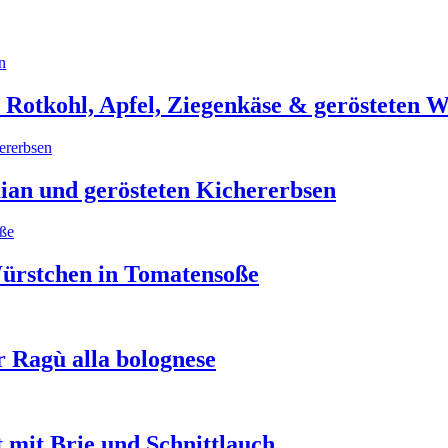
Rotkohl, Apfel, Ziegenkäse & gerösteten W
an und gerösteten Kichererbsen
ürstchen in Tomatensoße
 Ragù alla bolognese
t mit Brie und Schnittlauch