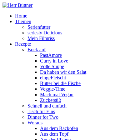
Home
Themen
Serienfutter
seriesly Delicious
Mein Filmriss
Rezepte
Bock auf
PastAmore
Curry in Love
Volle Suppe
Da haben wir den Salat
eingeFleischt
Butter bei die Fische
Veggie-Time
Mach mal Vegan
Zuckersüß
Schnell und einfach
Tisch für Eins
Dinner for Two
Woraus
Aus dem Backofen
Aus dem Topf
Aus der Pfanne