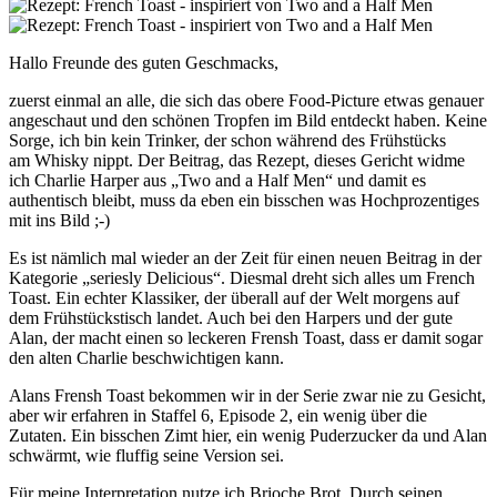
Hallo Freunde des guten Geschmacks,
zuerst einmal an alle, die sich das obere Food-Picture etwas genauer
angeschaut und den schönen Tropfen im Bild entdeckt haben. Keine
Sorge, ich bin kein Trinker, der schon während des Frühstücks
am Whisky nippt. Der Beitrag, das Rezept, dieses Gericht widme
ich Charlie Harper aus „Two and a Half Men“ und damit es
authentisch bleibt, muss da eben ein bisschen was Hochprozentiges
mit ins Bild ;-)
Es ist nämlich mal wieder an der Zeit für einen neuen Beitrag in der
Kategorie „seriesly Delicious“. Diesmal dreht sich alles um French
Toast. Ein echter Klassiker, der überall auf der Welt morgens auf
dem Frühstückstisch landet. Auch bei den Harpers und der gute
Alan, der macht einen so leckeren Frensh Toast, dass er damit sogar
den alten Charlie beschwichtigen kann.
Alans Frensh Toast bekommen wir in der Serie zwar nie zu Gesicht,
aber wir erfahren in Staffel 6, Episode 2, ein wenig über die
Zutaten. Ein bisschen Zimt hier, ein wenig Puderzucker da und Alan
schwärmt, wie fluffig seine Version sei.
Für meine Interpretation nutze ich Brioche Brot. Durch seinen