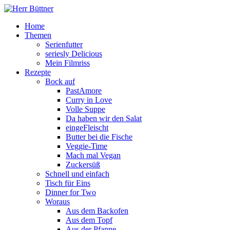
Home
Themen
Serienfutter
seriesly Delicious
Mein Filmriss
Rezepte
Bock auf
PastAmore
Curry in Love
Volle Suppe
Da haben wir den Salat
eingeFleischt
Butter bei die Fische
Veggie-Time
Mach mal Vegan
Zuckersüß
Schnell und einfach
Tisch für Eins
Dinner for Two
Woraus
Aus dem Backofen
Aus dem Topf
Aus der Pfanne